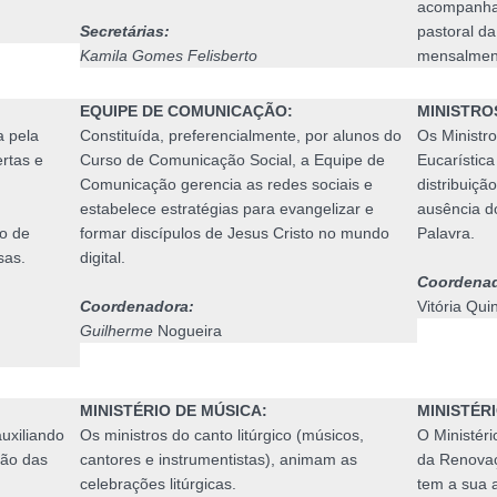
acompanhar
Secretárias:
pastoral d
Kamila Gomes Felisberto
mensalmen
EQUIPE DE COMUNICAÇÃO:
MINISTRO
a pela
Constituída, preferencialmente, por alunos do
Os Ministr
rtas e
Curso de Comunicação Social, a Equipe de
Eucarística
Comunicação gerencia as redes sociais e
distribuiçã
estabelece estratégias para evangelizar e
ausência d
o de
formar discípulos de Jesus Cristo no mundo
Palavra.
sas.
digital.
Coordenad
Coordenadora:
Vitória Qui
Guilherme
Nogueira
MINISTÉRIO DE MÚSICA:
MINISTÉR
auxiliando
Os ministros do canto litúrgico (músicos,
O Ministér
ção das
cantores e instrumentistas), animam as
da Renovaç
celebrações litúrgicas.
tem a sua 