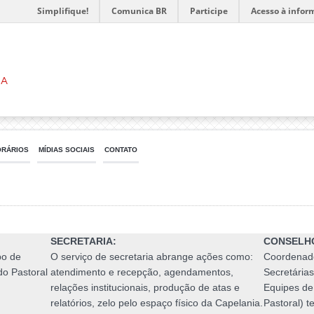
Simplifique!
Comunica BR
Participe
Acesso à infor
ia
ORÁRIOS
MÍDIAS SOCIAIS
CONTATO
SECRETARIA:
CONSELH
po de
O serviço de secretaria abrange ações como:
Coordenado
do Pastoral
atendimento e recepção, agendamentos,
Secretária
relações institucionais, produção de atas e
Equipes de
relatórios, zelo pelo espaço físico da Capelania.
Pastoral) 